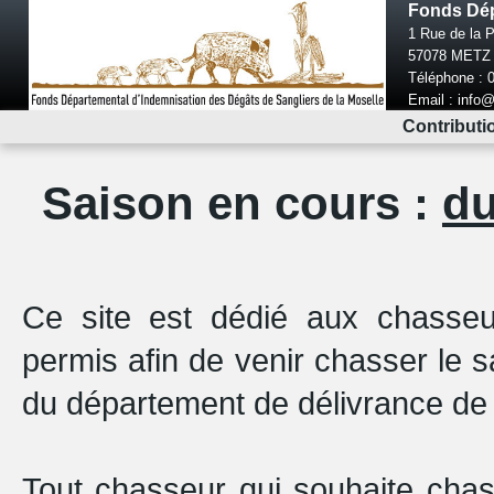
Fonds Dép
1 Rue de la 
57078 METZ 
Téléphone : 0
Email : info
Contributio
Saison en cours :
du
Ce site est dédié aux chasseur
permis afin de venir chasser le s
du département de délivrance de l
Tout chasseur qui souhaite chas